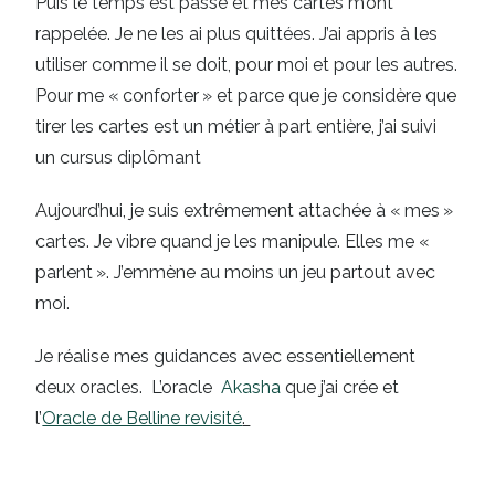
Puis le temps est passé et mes cartes m’ont
rappelée. Je ne les ai plus quittées. J’ai appris à les
utiliser comme il se doit, pour moi et pour les autres.
Pour me « conforter » et parce que je considère que
tirer les cartes est un métier à part entière, j’ai suivi
un cursus diplômant
Aujourd’hui, je suis extrêmement attachée à « mes »
cartes. Je vibre quand je les manipule. Elles me «
parlent ». J’emmène au moins un jeu partout avec
mo
i.
Je réalise mes guidances avec essentiellement
deux oracles. L’oracle
Akasha
que j’ai crée et
l’
Oracle de Belline revisité
.