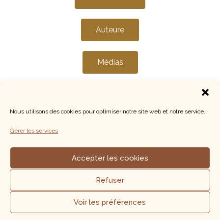
Auteure
Médias
Nous utilisons des cookies pour optimiser notre site web et notre service.
Gérer les services
Mentions Légales & confidentialité
Accepter les cookies
▼
Copyright 2022 - Les portes de demain
Refuser
Inscrivez-vous à ma newsletter pour ne manquer aucun
nouvel article !
Voir les préférences