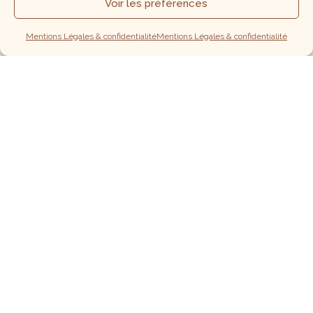
Voir les préférences
Mentions Légales & confidentialité
Mentions Légales & confidentialité
Présentation
.
Je communique avec le monde subtil depuis mon
enfance : sorties de corps, messages, canalisations et
autres manifestations extra-sensorielles font depuis
toujours partie de mon quotidien.
Cependant, après quelques expériences déroutantes
dans mon adolescence et ma jeunesse, j’ai fermé ma